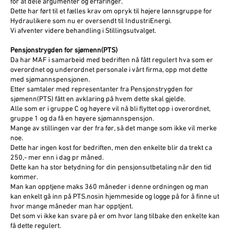
for at dele argumenter og erfaringer.
Dette har ført til et fælles krav om opryk til højere lønnsgruppe for
Hydraulikere som nu er oversendt til IndustriEnergi.
Vi afventer videre behandling i Stillingsutvalget.
Pensjonstrygden for sjømenn(PTS)
Da har MAF i samarbeid med bedriften nå fått regulert hva som er
overordnet og underordnet personale i vårt firma, opp mot dette
med sjømannspensjonen.
Etter samtaler med representanter fra Pensjonstrygden for
sjømenn(PTS) fått en avklaring på hvem dette skal gjelde.
Alle som er i gruppe C og høyere vil nå bli flyttet opp i overordnet,
gruppe 1 og da få en høyere sjømannspensjon.
Mange av stillingen var der fra før, så det mange som ikke vil merke
noe.
Dette har ingen kost for bedriften, men den enkelte blir da trekt ca
250,- mer enn i dag pr måned.
Dette kan ha stor betydning for din pensjonsutbetaling når den tid
kommer.
Man kan opptjene maks 360 måneder i denne ordningen og man
kan enkelt gå inn på PTS.nosin hjemmeside og logge på for å finne ut
hvor mange måneder man har opptjent.
Det som vi ikke kan svare på er om hvor lang tilbake den enkelte kan
få dette regulert.