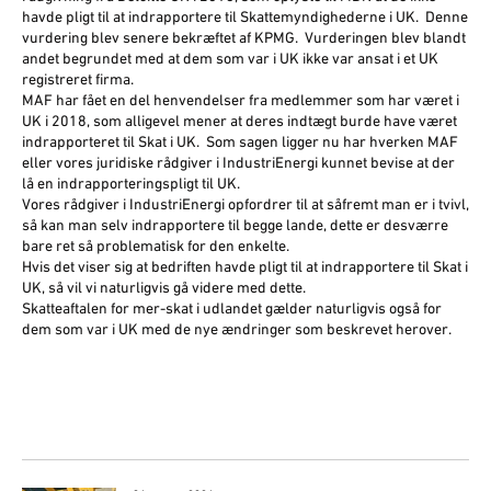
havde pligt til at indrapportere til Skattemyndighederne i UK. Denne
vurdering blev senere bekræftet af KPMG. Vurderingen blev blandt
andet begrundet med at dem som var i UK ikke var ansat i et UK
registreret firma.
MAF har fået en del henvendelser fra medlemmer som har været i
UK i 2018, som alligevel mener at deres indtægt burde have været
indrapporteret til Skat i UK. Som sagen ligger nu har hverken MAF
eller vores juridiske rådgiver i IndustriEnergi kunnet bevise at der
lå en indrapporteringspligt til UK.
Vores rådgiver i IndustriEnergi opfordrer til at såfremt man er i tvivl,
så kan man selv indrapportere til begge lande, dette er desværre
bare ret så problematisk for den enkelte.
Hvis det viser sig at bedriften havde pligt til at indrapportere til Skat i
UK, så vil vi naturligvis gå videre med dette.
Skatteaftalen for mer-skat i udlandet gælder naturligvis også for
dem som var i UK med de nye ændringer som beskrevet herover.