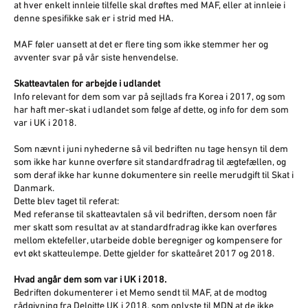
at hver enkelt innleie tilfelle skal drøftes med MAF, eller at innleie i
denne spesifikke sak er i strid med HA.
MAF føler uansett at det er flere ting som ikke stemmer her og
avventer svar på vår siste henvendelse.
Skatteavtalen for arbejde i udlandet
Info relevant for dem som var på sejllads fra Korea i 2017, og som
har haft mer-skat i udlandet som følge af dette, og info for dem som
var i UK i 2018.
Som nævnt i juni nyhederne så vil bedriften nu tage hensyn til dem
som ikke har kunne overføre sit standardfradrag til ægtefællen, og
som deraf ikke har kunne dokumentere sin reelle merudgift til Skat i
Danmark.
Dette blev taget til referat:
Med referanse til skatteavtalen så vil bedriften, dersom noen får
mer skatt som resultat av at standardfradrag ikke kan overføres
mellom ektefeller, utarbeide doble beregniger og kompensere for
evt økt skatteulempe. Dette gjelder for skatteåret 2017 og 2018.
Hvad angår dem som var i UK i 2018.
Bedriften dokumenterer i et Memo sendt til MAF, at de modtog
rådgivning fra Deloitte UK i 2018, som oplyste til MDN at de ikke