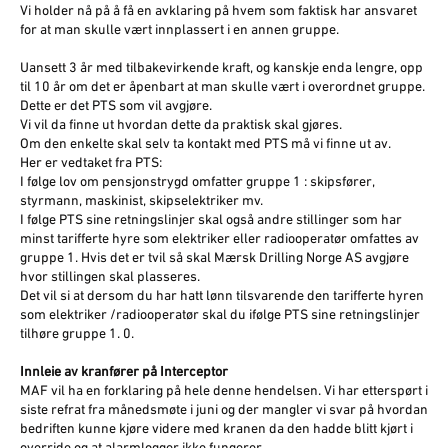
Vi holder nå på å få en avklaring på hvem som faktisk har ansvaret
for at man skulle vært innplassert i en annen gruppe.
Uansett 3 år med tilbakevirkende kraft, og kanskje enda lengre, opp
til 10 år om det er åpenbart at man skulle vært i overordnet gruppe.
Dette er det PTS som vil avgjøre.
Vi vil da finne ut hvordan dette da praktisk skal gjøres.
Om den enkelte skal selv ta kontakt med PTS må vi finne ut av.
Her er vedtaket fra PTS:
I følge lov om pensjonstrygd omfatter gruppe 1 : skipsfører,
styrmann, maskinist, skipselektriker mv.
I følge PTS sine retningslinjer skal også andre stillinger som har
minst tarifferte hyre som elektriker eller radiooperatør omfattes av
gruppe 1. Hvis det er tvil så skal Mærsk Drilling Norge AS avgjøre
hvor stillingen skal plasseres.
Det vil si at dersom du har hatt lønn tilsvarende den tarifferte hyren
som elektriker /radiooperatør skal du ifølge PTS sine retningslinjer
tilhøre gruppe 1. 0.
Innleie av kranfører på Interceptor
MAF vil ha en forklaring på hele denne hendelsen. Vi har etterspørt i
siste refrat fra månedsmøte i juni og der mangler vi svar på hvordan
bedriften kunne kjøre videre med kranen da den hadde blitt kjørt i