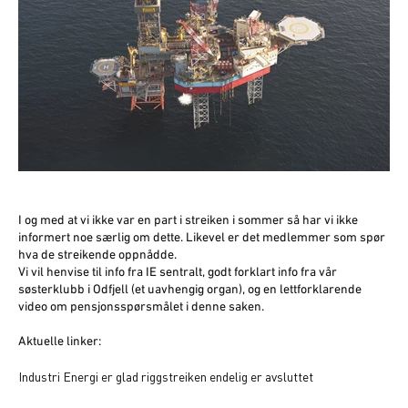
I og med at vi ikke var en part i streiken i sommer så har vi ikke
informert noe særlig om dette. Likevel er det medlemmer som spør
hva de streikende oppnådde.
Vi vil henvise til info fra IE sentralt, godt forklart info fra vår
søsterklubb i Odfjell (et uavhengig organ), og en lettforklarende
video om pensjonsspørsmålet i denne saken.
Aktuelle linker:
Industri Energi er glad riggstreiken endelig er avsluttet