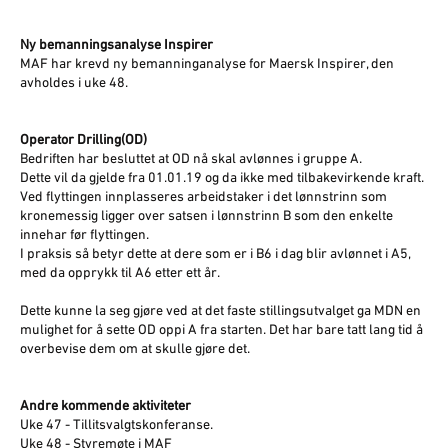
Ny bemanningsanalyse Inspirer
MAF har krevd ny bemanninganalyse for Maersk Inspirer, den
avholdes i uke 48.
Operator Drilling(OD)
Bedriften har besluttet at OD nå skal avlønnes i gruppe A.
Dette vil da gjelde fra 01.01.19 og da ikke med tilbakevirkende kraft.
Ved flyttingen innplasseres arbeidstaker i det lønnstrinn som
kronemessig ligger over satsen i lønnstrinn B som den enkelte
innehar før flyttingen.
I praksis så betyr dette at dere som er i B6 i dag blir avlønnet i A5,
med da opprykk til A6 etter ett år.
Dette kunne la seg gjøre ved at det faste stillingsutvalget ga MDN en
mulighet for å sette OD oppi A fra starten. Det har bare tatt lang tid å
overbevise dem om at skulle gjøre det.
Andre kommende aktiviteter
Uke 47 - Tillitsvalgtskonferanse.
Uke 48 - Styremøte i MAF