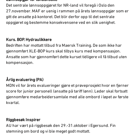
Det sentrale lønnsoppgjøret for NR-land vil foregå i Oslo den
27.november. MAF er uenig i rammen på årets lønnsoppgjør som er
gitt de ansatte på kontoret. Det blir derfor opp til det sentrale
oppgjøret og bestemme konsekvensene ved en slik uenighet.
Kurs. BOP. Hydraulikkere
Bedriften har mottatt tilbud fra Maersk Training. De som ikke har
gjennomført XLE-BOP kurs skal tilbys kurs med kompensasjon.
Ansatte som har gjennomført dette kurset tidligere vil få tilbud uten
kompensasjon.
Årlig evaluering (PA)
MDN vil for årets evalueringer gjøre et prøveprosjekt hvor en fjerner
score for junior personell (ansatte på tariff lønn). Leder skal fortsatt
gjennomføre medarbeidersamtale med alle ombord i løpet av første
kvartal.
Riggbesøk Inspirer
AU har vært på riggbesøk den 29.-31.oktober i Egersund. Fin
stemning om bord og vi ble meget godt mottatt.