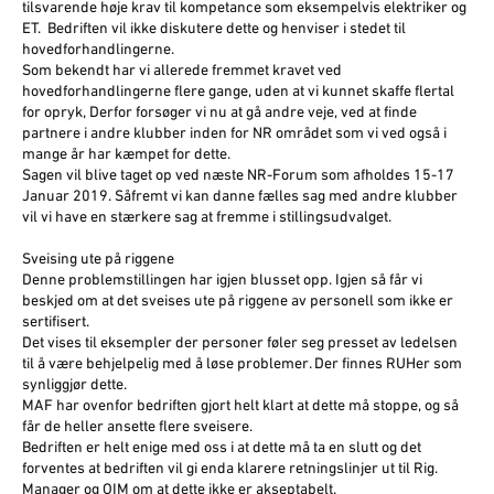
tilsvarende høje krav til kompetance som eksempelvis elektriker og
ET. Bedriften vil ikke diskutere dette og henviser i stedet til
hovedforhandlingerne.
Som bekendt har vi allerede fremmet kravet ved
hovedforhandlingerne flere gange, uden at vi kunnet skaffe flertal
for opryk, Derfor forsøger vi nu at gå andre veje, ved at finde
partnere i andre klubber inden for NR området som vi ved også i
mange år har kæmpet for dette.
Sagen vil blive taget op ved næste NR-Forum som afholdes 15-17
Januar 2019. Såfremt vi kan danne fælles sag med andre klubber
vil vi have en stærkere sag at fremme i stillingsudvalget.
Sveising ute på riggene
Denne problemstillingen har igjen blusset opp. Igjen så får vi
beskjed om at det sveises ute på riggene av personell som ikke er
sertifisert.
Det vises til eksempler der personer føler seg presset av ledelsen
til å være behjelpelig med å løse problemer. Der finnes RUHer som
synliggjør dette.
MAF har ovenfor bedriften gjort helt klart at dette må stoppe, og så
får de heller ansette flere sveisere.
Bedriften er helt enige med oss i at dette må ta en slutt og det
forventes at bedriften vil gi enda klarere retningslinjer ut til Rig.
Manager og OIM om at dette ikke er akseptabelt.