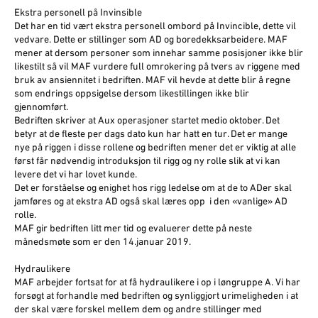
Ekstra personell på Invinsible
Det har en tid vært ekstra personell ombord på Invincible, dette vil
vedvare. Dette er stillinger som AD og boredekksarbeidere. MAF
mener at dersom personer som innehar samme posisjoner ikke blir
likestilt så vil MAF vurdere full omrokering på tvers av riggene med
bruk av ansiennitet i bedriften. MAF vil hevde at dette blir å regne
som endrings oppsigelse dersom likestillingen ikke blir
gjennomført.
Bedriften skriver at Aux operasjoner startet medio oktober. Det
betyr at de fleste per dags dato kun har hatt en tur. Det er mange
nye på riggen i disse rollene og bedriften mener det er viktig at alle
først får nødvendig introduksjon til rigg og ny rolle slik at vi kan
levere det vi har lovet kunde.
Det er forståelse og enighet hos rigg ledelse om at de to ADer skal
jamføres og at ekstra AD også skal læres opp i den «vanlige» AD
rolle.
MAF gir bedriften litt mer tid og evaluerer dette på neste
månedsmøte som er den 14.januar 2019.
Hydraulikere
MAF arbejder fortsat for at få hydraulikere i op i løngruppe A. Vi har
forsøgt at forhandle med bedriften og synliggjort urimeligheden i at
der skal være forskel mellem dem og andre stillinger med