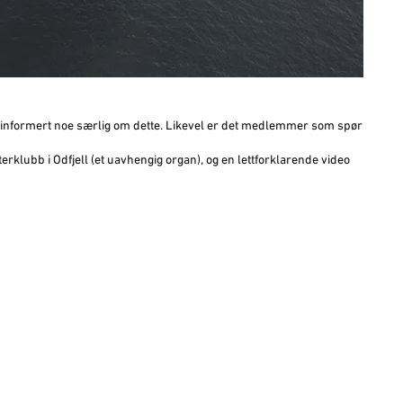
kke informert noe særlig om dette. Likevel er det medlemmer som spør
søsterklubb i Odfjell (et uavhengig organ), og en lettforklarende video