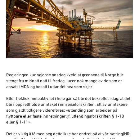
Regjeringen kunngjorde onsdag kveld at grensene til Norge blir
stengt fra midnatt natt til fredag, lurer nok mange av de som er
ansatt i MDN og bosatt i utlandet hva som skjer.
Etter hektisk møteaktivitet i hele går så ble det bekreftet i dag, at det
blirr opprettholde unntaket i innreiseforskriften. Ett av unntakene
som gjaldt tidligere videreføres: «utlending som arbeider på
flyttbare eller faste innretninger, jf. utlendingsforskriften § 1-10
eller § 1-11».
Det er viktig å få med seg dette ikke har endret på at vår næring(NR-