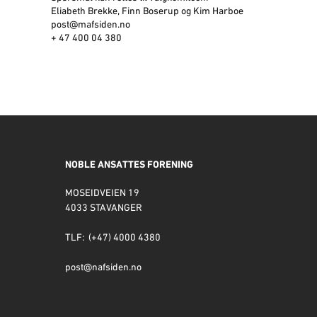
Eliabeth Brekke, Finn Boserup og Kim Harboe
post@mafsiden.no
+ 47 400 04 380
NOBLE ANSATTES FORENING
MOSEIDVEIEN 19
4033 STAVANGER
TLF: (+47) 4000 4380
post@nafsiden.no