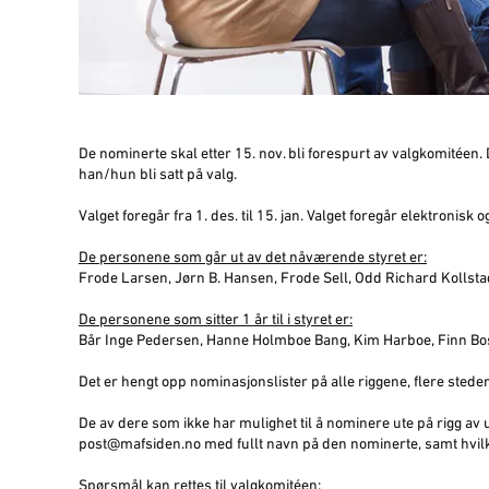
De nominerte skal etter 15. nov. bli forespurt av valgkomitéen. D
han/hun bli satt på valg.
Valget foregår fra 1. des. til 15. jan. Valget foregår elektronisk o
De personene som går ut av det nåværende styret er:
Frode Larsen, Jørn B. Hansen, Frode Sell, Odd Richard Kollstad
De personene som sitter 1 år til i styret er:
Bår Inge Pedersen, Hanne Holmboe Bang, Kim Harboe, Finn Bo
Det er hengt opp nominasjonslister på alle riggene, flere sted
De av dere som ikke har mulighet til å nominere ute på rigg av u
post@mafsiden.no med fullt navn på den nominerte, samt hvil
Spørsmål kan rettes til valgkomitéen: