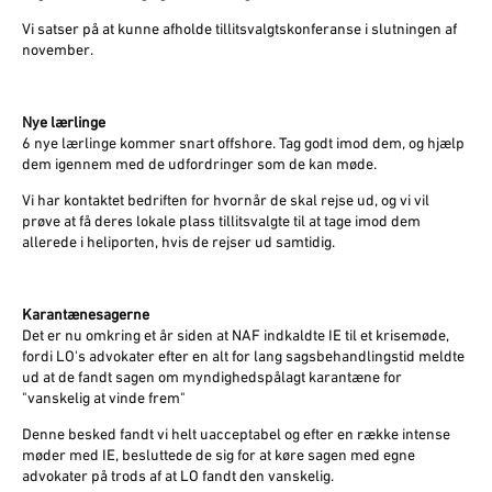
Vi satser på at kunne afholde tillitsvalgtskonferanse i slutningen af
november.
Nye lærlinge
6 nye lærlinge kommer snart offshore. Tag godt imod dem, og hjælp
dem igennem med de udfordringer som de kan møde.
Vi har kontaktet bedriften for hvornår de skal rejse ud, og vi vil
prøve at få deres lokale plass tillitsvalgte til at tage imod dem
allerede i heliporten, hvis de rejser ud samtidig.
Karantænesagerne
Det er nu omkring et år siden at NAF indkaldte IE til et krisemøde,
fordi LO's advokater efter en alt for lang sagsbehandlingstid meldte
ud at de fandt sagen om myndighedspålagt karantæne for
"vanskelig at vinde frem"
Denne besked fandt vi helt uacceptabel og efter en række intense
møder med IE, besluttede de sig for at køre sagen med egne
advokater på trods af at LO fandt den vanskelig.