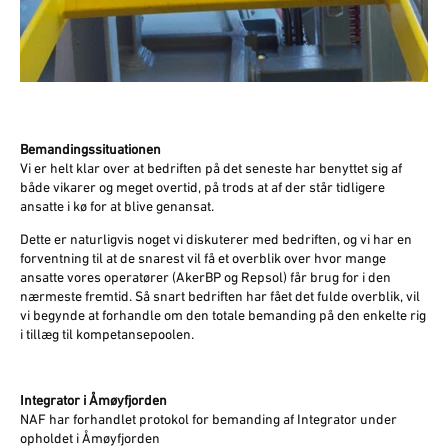
Bemandingssituationen
Vi er helt klar over at bedriften på det seneste har benyttet sig af
både vikarer og meget overtid, på trods at af der står tidligere
ansatte i kø for at blive genansat.
Dette er naturligvis noget vi diskuterer med bedriften, og vi har en
forventning til at de snarest vil få et overblik over hvor mange
ansatte vores operatører (AkerBP og Repsol) får brug for i den
nærmeste fremtid. Så snart bedriften har fået det fulde overblik, vil
vi begynde at forhandle om den totale bemanding på den enkelte rig
i tillæg til kompetansepoolen.
Integrator i Åmøyfjorden
NAF har forhandlet protokol for bemanding af Integrator under
opholdet i Åmøyfjorden