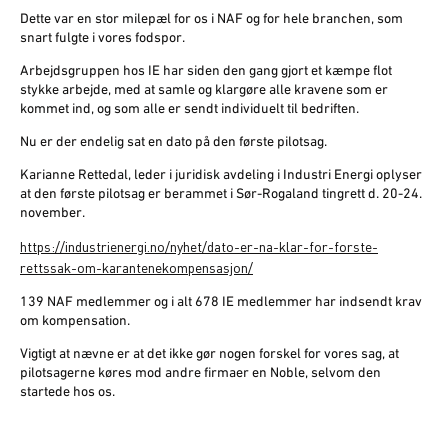
Dette var en stor milepæl for os i NAF og for hele branchen, som
snart fulgte i vores fodspor.
Arbejdsgruppen hos IE har siden den gang gjort et kæmpe flot
stykke arbejde, med at samle og klargøre alle kravene som er
kommet ind, og som alle er sendt individuelt til bedriften.
Nu er der endelig sat en dato på den første pilotsag.
Karianne Rettedal, leder i juridisk avdeling i Industri Energi oplyser
at den første pilotsag er berammet i Sør-Rogaland tingrett d. 20-24.
november.
https://industrienergi.no/nyhet/dato-er-na-klar-for-forste-
rettssak-om-karantenekompensasjon/
139 NAF medlemmer og i alt 678 IE medlemmer har indsendt krav
om kompensation.
Vigtigt at nævne er at det ikke gør nogen forskel for vores sag, at
pilotsagerne køres mod andre firmaer en Noble, selvom den
startede hos os.