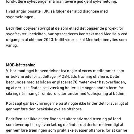
forskuttere sykepenger må man levere godkjent sykemelding.
Hvad angår bosatte i UK, så følger der altid diagnose med
sygemeldingen.
Bedriften oplyser i øvrigt at de som et led det pågående projekt for
sygefravær i bedriften, har opsagt deres kontrakt med MedHelp ved
udgangen af oktober 2023. Indtil videre skal Medhelp benyttes som
vanlig.
MOB-båt trening
Vi har modtaget henvendelser fra nogle af vores medlemmer som
er bekymrede for at deltage i MOB-båds træning offshore. Dette
begrundes med at båden er placeret 70 meter over havoverfladen,
og at der ikke findes rækværk og heller ikke nogen anden form for
sikring når man går ombord, eller under ned/ophejsning af båden.
Kort sagt går bekymringerne på at nogle ikke finder det forsvarligt at
gennemføre den praktiske øvelse offshore.
Bedriften ser ikke at der findes et alternativ med træning på land
som lever op til regelværket, og de finder det derfor nødvendigt at
gennemføre træningen som praktiske øvelser offshore, for at kunne