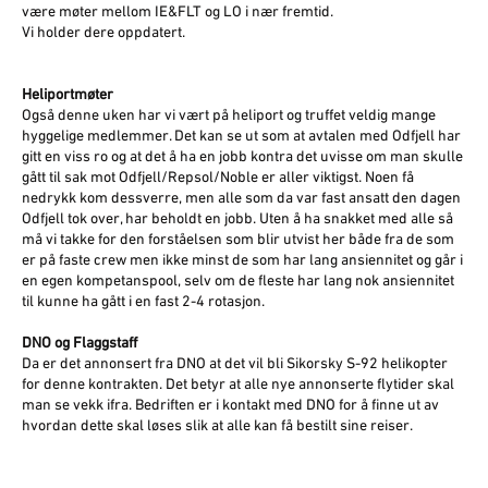
være møter mellom IE&FLT og LO i nær fremtid.
Vi holder dere oppdatert.
Heliportmøter
Også denne uken har vi vært på heliport og truffet veldig mange
hyggelige medlemmer. Det kan se ut som at avtalen med Odfjell har
gitt en viss ro og at det å ha en jobb kontra det uvisse om man skulle
gått til sak mot Odfjell/Repsol/Noble er aller viktigst. Noen få
nedrykk kom dessverre, men alle som da var fast ansatt den dagen
Odfjell tok over, har beholdt en jobb. Uten å ha snakket med alle så
må vi takke for den forståelsen som blir utvist her både fra de som
er på faste crew men ikke minst de som har lang ansiennitet og går i
en egen kompetanspool, selv om de fleste har lang nok ansiennitet
til kunne ha gått i en fast 2-4 rotasjon.
DNO og Flaggstaff
Da er det annonsert fra DNO at det vil bli Sikorsky S-92 helikopter
for denne kontrakten. Det betyr at alle nye annonserte flytider skal
man se vekk ifra. Bedriften er i kontakt med DNO for å finne ut av
hvordan dette skal løses slik at alle kan få bestilt sine reiser.