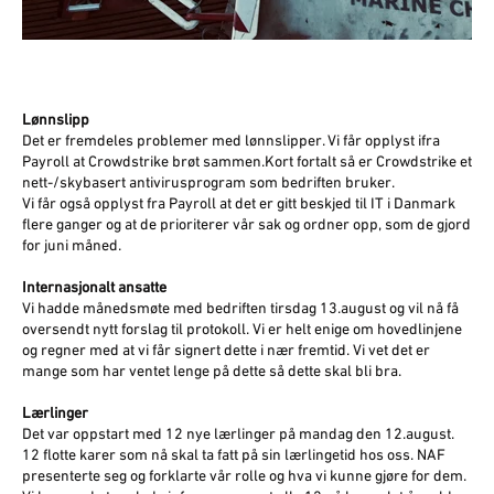
Lønnslipp
Det er fremdeles problemer med lønnslipper. Vi får opplyst ifra
Payroll at Crowdstrike brøt sammen.Kort fortalt så er Crowdstrike et
nett-/skybasert antivirusprogram som bedriften bruker.
Vi får også opplyst fra Payroll at det er gitt beskjed til IT i Danmark
flere ganger og at de prioriterer vår sak og ordner opp, som de gjord
for juni måned.
Internasjonalt ansatte
Vi hadde månedsmøte med bedriften tirsdag 13.august og vil nå få
oversendt nytt forslag til protokoll. Vi er helt enige om hovedlinjene
og regner med at vi får signert dette i nær fremtid. Vi vet det er
mange som har ventet lenge på dette så dette skal bli bra.
Lærlinger
Det var oppstart med 12 nye lærlinger på mandag den 12.august.
12 flotte karer som nå skal ta fatt på sin lærlingetid hos oss. NAF
presenterte seg og forklarte vår rolle og hva vi kunne gjøre for dem.