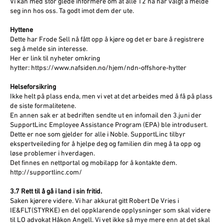
Vi kan med stor glede informere om at alle 12 nå har valgt å melde
seg inn hos oss. Ta godt imot dem der ute.
Hyttene
Dette har Frode Sell nå fått opp å kjøre og det er bare å registrere
seg å melde sin interesse.
Her er link til nyheter omkring
hytter: https://www.nafsiden.no/hjem/ndn-offshore-hytter
Helseforsikring
Ikke helt på plass enda, men vi vet at det arbeides med å få på plass
de siste formalitetene.
En annen sak er at bedriften sendte ut en infomail den 3.juni der
SupportLinc Employee Assistance Program (EPA) ble introdusert.
Dette er noe som gjelder for alle i Noble. SupportLinc tilbyr
ekspertveileding for å hjelpe deg og familien din meg å ta opp og
løse problemer i hverdagen.
Det finnes en nettportal og mobilapp for å kontakte dem.
http://supportlinc.com/
3.7 Rett til å gå i land i sin fritid.
Saken kjørere videre. Vi har akkurat gitt Robert De Vries i
IE&FLT(STYRKE) en del oppklarende opplysninger som skal videre
til LO advokat Håkon Angell. Vi vet ikke så mye mere enn at det skal