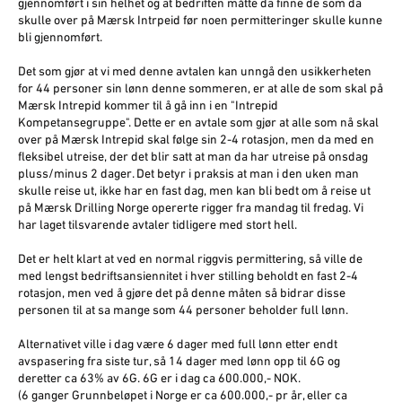
gjennomført i sin helhet og at bedriften måtte da finne de som da
skulle over på Mærsk Intrpeid før noen permitteringer skulle kunne
bli gjennomført.
Det som gjør at vi med denne avtalen kan unngå den usikkerheten
for 44 personer sin lønn denne sommeren, er at alle de som skal på
Mærsk Intrepid kommer til å gå inn i en "Intrepid
Kompetansegruppe". Dette er en avtale som gjør at alle som nå skal
over på Mærsk Intrepid skal følge sin 2-4 rotasjon, men da med en
fleksibel utreise, der det blir satt at man da har utreise på onsdag
pluss/minus 2 dager. Det betyr i praksis at man i den uken man
skulle reise ut, ikke har en fast dag, men kan bli bedt om å reise ut
på Mærsk Drilling Norge opererte rigger fra mandag til fredag. Vi
har laget tilsvarende avtaler tidligere med stort hell.
Det er helt klart at ved en normal riggvis permittering, så ville de
med lengst bedriftsansiennitet i hver stilling beholdt en fast 2-4
rotasjon, men ved å gjøre det på denne måten så bidrar disse
personen til at sa mange som 44 personer beholder full lønn.
Alternativet ville i dag være 6 dager med full lønn etter endt
avspasering fra siste tur, så 14 dager med lønn opp til 6G og
deretter ca 63% av 6G. 6G er i dag ca 600.000,- NOK.
(6 ganger Grunnbeløpet i Norge er ca 600.000,- pr år, eller ca