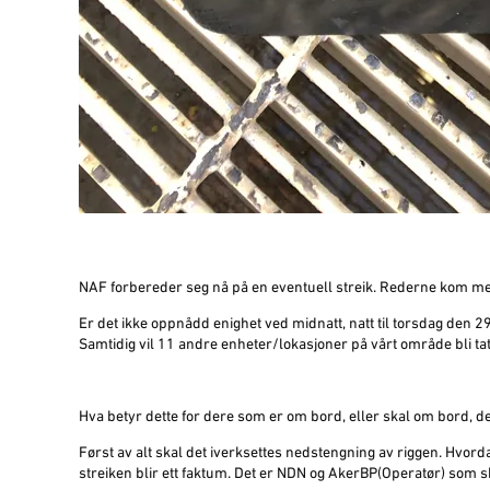
NAF forbereder seg nå på en eventuell streik. Rederne kom med e
Er det ikke oppnådd enighet ved midnatt, natt til torsdag den 29.j
Samtidig vil 11 andre enheter/lokasjoner på vårt område bli tatt
Hva betyr dette for dere som er om bord, eller skal om bord, d
Først av alt skal det iverksettes nedstengning av riggen. Hvorda
streiken blir ett faktum. Det er NDN og AkerBP(Operatør) som 