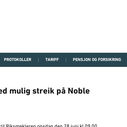
PROTOKOLLER
TARIFF
PENSJON OG FORSIKRING
ed mulig streik på Noble
t til Riksmekleren onsdag den 28.juni kl 09.00