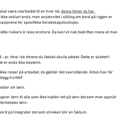
denne finner du her:
kal være utarbeidet til en hver tid,
ke avklart enda, men ansiennitet i stilling om bord på riggen er
ifikasjonene for spesifikke beredskapsfunksjon.
tte risikere å reise onshore. Da kan/vil nok bedriften mene at man
 pr. time i de timene du faktisk skulle jobbet. Dette er skattefri
te er enda ikke bestemt.
ke reiser på arbeidet, da gjelder det overstående. Altså man får
illegg fra NAF.
lder sin lønn.
dsgiver lønn til alle som ikke hadde rett på lønn dersom man oppnår
tterbetales lønn.
bord på Integrator dersom streiken blir en faktum.