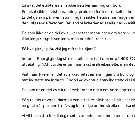
Så skal det etableres en sikkerhetsbemanning om bord.
En lokal sikkerhetsbemanningsprotokoll for hver enkelt enhet s
Endelig navn på hvem som inngår i sikkerhetsbemanningen er ik
den utløsende faktoren. Det andre kriterier er at alle har kval
De som ikke er en del av sikkerhetsbemanningen om bord vil må
ikke lenger opptjener lønn, man er altså i streik.
Så hva gjør jeg da, vist jeg må reise hjem?
Industri Energi gir deg strekestøtte som for tiden er på NOK 223,-
utbetaling. NAF vurderer om man skal gi streikestøtte, men det
Vist man ikke er en del av sikkerhetsbemanningen om bord og ik
streikestøtte fra Industri Energi og eventuelt streikestøtte gis i t
De som er en del av sikkerhetsbemanningen om bord opprettho
Så skal det nevnes. Normalt ved streiker offshore så gir arbei
enighet når partene treffes og blir enige under streiken, altså e
Vi vil ha en direkte dialog med hver enkelt medlem som er om 