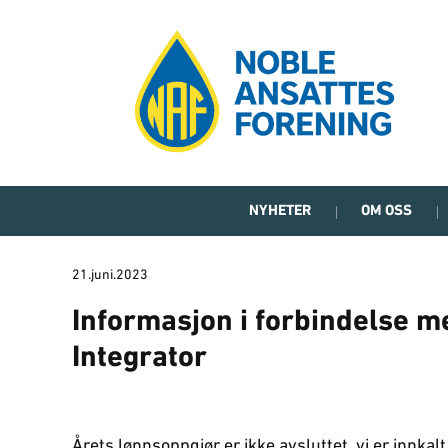
NYHETER
OM OSS
21.juni.2023
Informasjon i forbindelse m
Integrator
Årets lønnsoppgjør er ikke avsluttet, vi er innkal