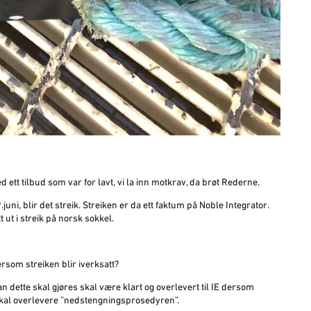
tt tilbud som var for lavt, vi la inn motkrav, da brøt Rederne.
uni, blir det streik. Streiken er da ett faktum på Noble Integrator.
 ut i streik på norsk sokkel.
ersom streiken blir iverksatt?
n dette skal gjøres skal være klart og overlevert til IE dersom
skal overlevere ”nedstengningsprosedyren”.