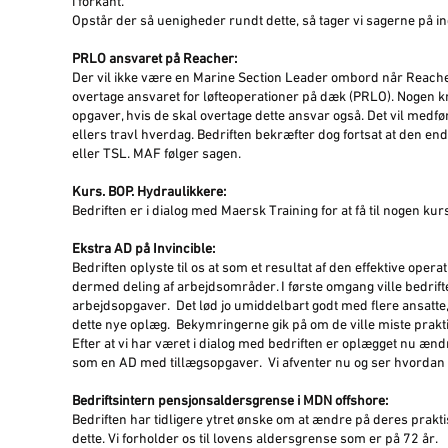
i forkant.
Opstår der så uenigheder rundt dette, så tager vi sagerne på in
PRLO ansvaret på Reacher:
Der vil ikke være en Marine Section Leader ombord når Reache
overtage ansvaret for løfteoperationer på dæk (PRLO). Nogen kr
opgaver, hvis de skal overtage dette ansvar også. Det vil medfør
ellers travl hverdag. Bedriften bekræfter dog fortsat at den en
eller TSL. MAF følger sagen.
Kurs. BOP. Hydraulikkere:
Bedriften er i dialog med Maersk Training for at få til nogen ku
Ekstra AD på Invincible:
Bedriften oplyste til os at som et resultat af den effektive opera
dermed deling af arbejdsområder. I første omgang ville bedrifte
arbejdsopgaver. Det lød jo umiddelbart godt med flere ansatt
dette nye oplæg. Bekymringerne gik på om de ville miste praktis
Efter at vi har været i dialog med bedriften er oplægget nu ændre
som en AD med tillægsopgaver. Vi afventer nu og ser hvordan de
Bedriftsintern pensjonsaldersgrense i MDN offshore:
Bedriften har tidligere ytret ønske om at ændre på deres prakt
dette. Vi forholder os til lovens aldersgrense som er på 72 år.