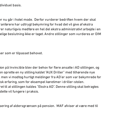
dividuel basis.
r nu går i hotel mode. Derfor vurderer bedriften hvem der skal
anførere har udtrygt bekymring for hvad det vil give af ekstra
er naturligvis medføre en hel del ekstra administrativt arbejde i en
delige beslutning ikke er taget. Andre stillinger som vurderes er OIM
rser som er tilpasset behovet.
tion på Invincible blev der behov for flere ansatte i AD stillingen, og
n oprette en ny stilling kaldet "AUX Driller" med tilhørende nye
e, men vi modtog hurtigt meldinger fra AD'er som var bekymrede for
k erfaring, som for eksempel køretimer i driller-stolen.
t til at stillingen kaldes "Ekstra AD". Denne stilling skal betragtes
tte vil fungere i praksis.
isering af aldersgrænsen på pension. MAF afviser at være med til