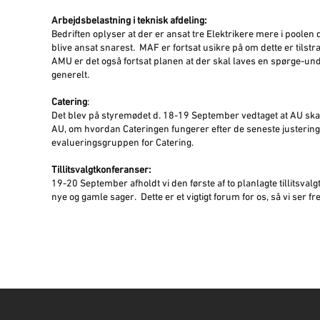
Arbejdsbelastning i teknisk afdeling:
Bedriften oplyser at der er ansat tre Elektrikere mere i poolen 
blive ansat snarest. MAF er fortsat usikre på om dette er tilst
AMU er det også fortsat planen at der skal laves en spørge-und
generelt.
Catering
:
Det blev på styremødet d. 18-19 September vedtaget at AU skal 
AU, om hvordan Cateringen fungerer efter de seneste justeringer.
evalueringsgruppen for Catering.
Tillitsvalgtkonferanser:
19-20 September afholdt vi den første af to planlagte tillitsva
nye og gamle sager. Dette er et vigtigt forum for os, så vi ser f