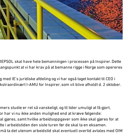
REPSOL skal have hele bemanningen i processen på Inspirer. Dette
 udgangspunkt at vi har krav på at bemanne rigge i Norge som opereres
 med IE's juridiske afdeling og vi har også taget kontakt til CEO i
traordinært I-AMU for Inspirer, som vil blive afholdt d. 2 oktober.
rs studie er ret så vanskeligt, og til tider umuligt at få gjort,
r har vi nu ikke anden mulighed end at kræve følgende:
l gjøres, samt hvilke arbeidsoppgaver som ikke skal gjøres for at
 dette i arbeidstiden den siste turen før de skal ta en eksamen.
 må ta det utenom arbeidstid skal eventuell overtid avtales med OIM