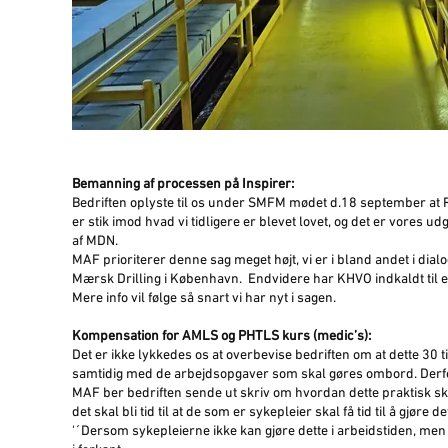
Bemanning af processen på Inspirer:
Bedriften oplyste til os under SMFM mødet d.18 september at 
er stik imod hvad vi tidligere er blevet lovet, og det er vores
af MDN.
MAF prioriterer denne sag meget højt, vi er i bland andet i dialog
Mærsk Drilling i København. Endvidere har KHVO indkaldt til eks
Mere info vil følge så snart vi har nyt i sagen.
Kompensation for AMLS og PHTLS kurs (medic’s):
Det er ikke lykkedes os at overbevise bedriften om at dette 30 time
samtidig med de arbejdsopgaver som skal gøres ombord. Derfo
MAF ber bedriften sende ut skriv om hvordan dette praktisk ska
det skal bli tid til at de som er sykepleier skal få tid til å gjøre
'´Dersom sykepleierne ikke kan gjøre dette i arbeidstiden, men