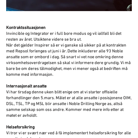
Kontraktssituasjonen
Invincible og Integrator er i full bore modus og vil iallfall bli det
resten av året. Utsiktene videre se bra ut.
Når det gjelder Inspirer så er vi ganske så sikker på at kontrakten
med Repsol forlenges ut juni i år. Dette inkluderer alle 93 Noble
ansatte som er ombord i dag. Så snart vi vet noe omkring denne
virksomhetsoverdragelsen så skal vi informere dere grundig. Vi må
bare be om deres tålmodighet, men vi mener også at bedriften må
komme med informasjon.
Internasjonalt ansatte
Vi har tirsdag denne uken blitt enige om at vi starter offisielle
forhandlinger den 5.mars. Målet er at alle ansatte i posisjonene OIM,
DSL, TSL, TP og MSL blir ansatte i Noble Drilling Norge as, altså
samme selskap som oss andre. Kommer med mere info etter at
møtet er avholdt.
Helseforsikring
Vi tror vi er svært nær ved å få implementert helseforsikring for alle