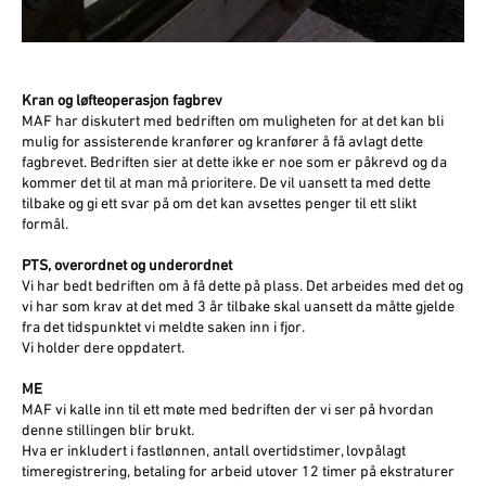
Kran og løfteoperasjon fagbrev
MAF har diskutert med bedriften om muligheten for at det kan bli
mulig for assisterende kranfører og kranfører å få avlagt dette
fagbrevet. Bedriften sier at dette ikke er noe som er påkrevd og da
kommer det til at man må prioritere. De vil uansett ta med dette
tilbake og gi ett svar på om det kan avsettes penger til ett slikt
formål.
PTS, overordnet og underordnet
Vi har bedt bedriften om å få dette på plass. Det arbeides med det og
vi har som krav at det med 3 år tilbake skal uansett da måtte gjelde
fra det tidspunktet vi meldte saken inn i fjor.
Vi holder dere oppdatert.
ME
MAF vi kalle inn til ett møte med bedriften der vi ser på hvordan
denne stillingen blir brukt.
Hva er inkludert i fastlønnen, antall overtidstimer, lovpålagt
timeregistrering, betaling for arbeid utover 12 timer på ekstraturer