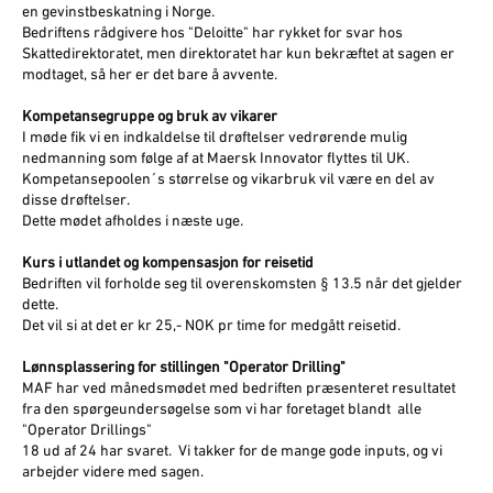
en gevinstbeskatning i Norge.
Bedriftens rådgivere hos "Deloitte" har rykket for svar hos
Skattedirektoratet, men direktoratet har kun bekræftet at sagen er
modtaget, så her er det bare å avvente.
Kompetansegruppe og bruk av vikarer
I møde fik vi en indkaldelse til drøftelser vedrørende mulig
nedmanning som følge af at Maersk Innovator flyttes til UK.
Kompetansepoolen´s størrelse og vikarbruk vil være en del av
disse drøftelser.
Dette mødet afholdes i næste uge.
Kurs i utlandet og kompensasjon for reisetid
Bedriften vil forholde seg til overenskomsten § 13.5 når det gjelder
dette.
Det vil si at det er kr 25,- NOK pr time for medgått reisetid.
Lønnsplassering for stillingen "Operator Drilling"
MAF har ved månedsmødet med bedriften præsenteret resultatet
fra den spørgeundersøgelse som vi har foretaget blandt alle
"Operator Drillings"
18 ud af 24 har svaret. Vi takker for de mange gode inputs, og vi
arbejder videre med sagen.