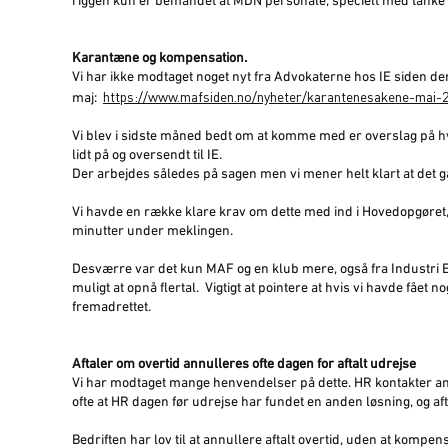
riggen kun er bemandet at MDN personale, specielt med tanke
Karantæne og kompensation.
Vi har ikke modtaget noget nyt fra Advokaterne hos IE siden de
https://www.mafsiden.no/nyheter/karantenesakene-mai-
maj:
Vi blev i sidste måned bedt om at komme med er overslag på hvo
lidt på og oversendt til IE.
Der arbejdes således på sagen men vi mener helt klart at det gå
Vi havde en række klare krav om dette med ind i Hovedopgøret, 
minutter under meklingen.
Desværre var det kun MAF og en klub mere, også fra Industri En
muligt at opnå flertal. Vigtigt at pointere at hvis vi havde få
fremadrettet.
Aftaler om overtid annulleres ofte dagen for aftalt udrejse
Vi har modtaget mange henvendelser på dette. HR kontakter ans
ofte at HR dagen før udrejse har fundet en anden løsning, og af
Bedriften har lov til at annullere aftalt overtid, uden at komp