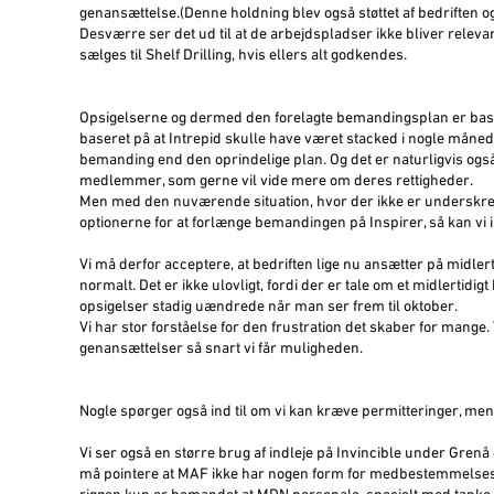
genansættelse.(Denne holdning blev også støttet af bedriften og 
Desværre ser det ud til at de arbejdspladser ikke bliver releva
sælges til Shelf Drilling, hvis ellers alt godkendes.
Opsigelserne og dermed den forelagte bemandingsplan er basere
baseret på at Intrepid skulle have været stacked i nogle måne
bemanding end den oprindelige plan. Og det er naturligvis ogs
medlemmer, som gerne vil vide mere om deres rettigheder.
Men med den nuværende situation, hvor der ikke er underskreve
optionerne for at forlænge bemandingen på Inspirer, så kan vi i
Vi må derfor acceptere, at bedriften lige nu ansætter på midler
normalt. Det er ikke ulovligt, fordi der er tale om et midlertid
opsigelser stadig uændrede når man ser frem til oktober.
Vi har stor forståelse for den frustration det skaber for mange. V
genansættelser så snart vi får muligheden.
Nogle spørger også ind til om vi kan kræve permitteringer, men
Vi ser også en større brug af indleje på Invincible under Grenå 
må pointere at MAF ikke har nogen form for medbestemmelsesre