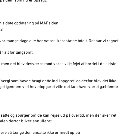
 på dem som nu er opsagt.
n sidste opdatering på MAFsiden i
22
r mange dage alle har været i karantæne totalt. Det har vi regnet
r alt for langsomt.
men det blev desværre mod vores vilje fejet af bordet i de sidste
ergi som havde bragt dette ind i opgøret, og derfor blev det ikke
et noget igennem ved hovedopgøret ville det kun have været gældende
atte og spørger om de kan rejse ud på overtid, men der sker ret
talen derfor bliver annulleret.
ensere så længe den ansatte ikke er mødt op på