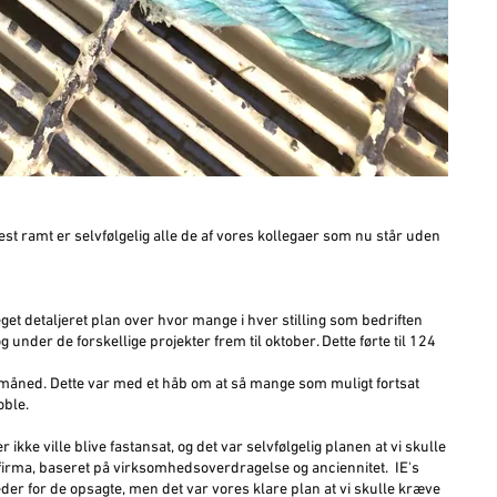
dest ramt er selvfølgelig alle de af vores kollegaer som nu står uden
eget detaljeret plan over hvor mange i hver stilling som bedriften
under de forskellige projekter frem til oktober. Dette førte til 124
 måned. Dette var med et håb om at så mange som muligt fortsat
ble.
 ikke ville blive fastansat, og det var selvfølgelig planen at vi skulle
e firma, baseret på virksomhedsoverdragelse og anciennitet. IE's
er for de opsagte, men det var vores klare plan at vi skulle kræve