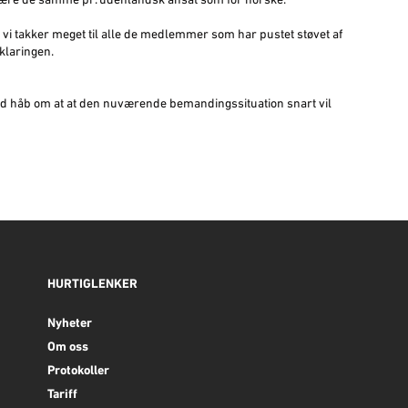
være de samme pr. udenlandsk ansat som for norske.
 vi takker meget til alle de medlemmer som har pustet støvet af
pklaringen.
 håb om at at den nuværende bemandingssituation snart vil
HURTIGLENKER
Nyheter
Om oss
Protokoller
Tariff