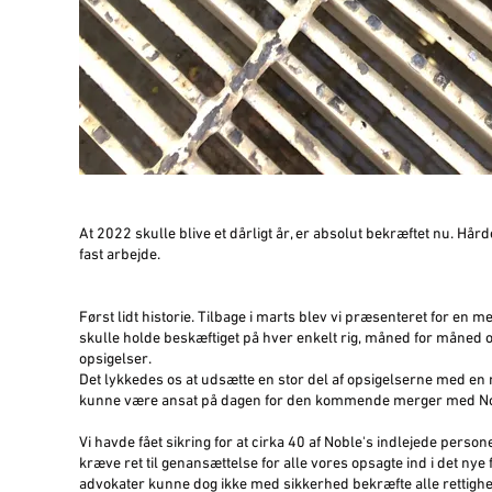
At 2022 skulle blive et dårligt år, er absolut bekræftet nu. Hår
fast arbejde.
Først lidt historie. Tilbage i marts blev vi præsenteret for en m
skulle holde beskæftiget på hver enkelt rig, måned for måned og 
opsigelser.
Det lykkedes os at udsætte en stor del af opsigelserne med en
kunne være ansat på dagen for den kommende merger med No
Vi havde fået sikring for at cirka 40 af Noble's indlejede personer
kræve ret til genansættelse for alle vores opsagte ind i det ny
advokater kunne dog ikke med sikkerhed bekræfte alle rettighed