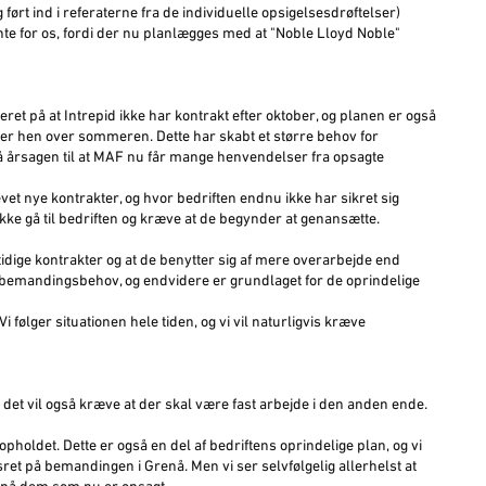
ført ind i referaterne fra de individuelle opsigelsesdrøftelser)
nte for os, fordi der nu planlægges med at "Noble Lloyd Noble"
t på at Intrepid ikke har kontrakt efter oktober, og planen er også
der hen over sommeren. Dette har skabt et større behov for
å årsagen til at MAF nu får mange henvendelser fra opsagte
t nye kontrakter, og hvor bedriften endnu ikke har sikret sig
kke gå til bedriften og kræve at de begynder at genansætte.
tidige kontrakter og at de benytter sig af mere overarbejde end
igt bemandingsbehov, og endvidere er grundlaget for de oprindelige
i følger situationen hele tiden, og vi vil naturligvis kræve
 det vil også kræve at der skal være fast arbejde i den anden ende.
opholdet. Dette er også en del af bedriftens oprindelige plan, og vi
t på bemandingen i Grenå. Men vi ser selvfølgelig allerhelst at