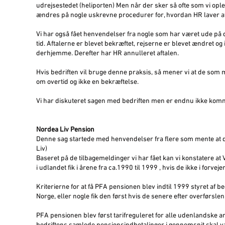
udrejsestedet (heliporten) Men når der sker så ofte som vi opl
ændres på nogle uskrevne procedurer for, hvordan HR laver 
Vi har også fået henvendelser fra nogle som har været ude på 
tid. Aftalerne er blevet bekræftet, rejserne er blevet ændret og 
derhjemme. Derefter har HR annulleret aftalen.
Hvis bedriften vil bruge denne praksis, så mener vi at de som 
om overtid og ikke en bekræftelse.
Vi har diskuteret sagen med bedriften men er endnu ikke komme
Nordea Liv Pension
Denne sag startede med henvendelser fra flere som mente at d
Liv)
Baseret på de tilbagemeldinger vi har fået kan vi konstatere at
i udlandet fik i årene fra ca.1990 til 1999 , hvis de ikke i forv
Kriterierne for at få PFA pensionen blev indtil 1999 styret af b
Norge, eller nogle fik den først hvis de senere efter overførsle
PFA pensionen blev først tarifreguleret for alle udenlandske an