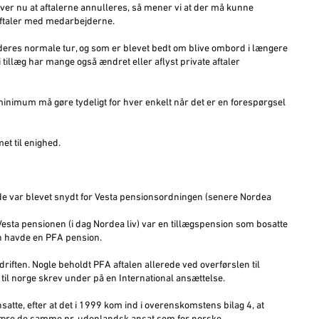
ever nu at aftalerne annulleres, så mener vi at der må kunne
aftaler med medarbejderne.
deres normale tur, og som er blevet bedt om blive ombord i længere
i tillæg har mange også ændret eller aflyst private aftaler
minimum må gøre tydeligt for hver enkelt når det er en forespørgsel
t til enighed.
e var blevet snydt for Vesta pensionsordningen (senere Nordea
 Vesta pensionen (i dag Nordea liv) var en tillægspension som bosatte
ejen havde en PFA pension.
edriften. Nogle beholdt PFA aftalen allerede ved overførslen til
n til norge skrev under på en International ansættelse.
satte, efter at det i 1999 kom ind i overenskomstens bilag 4, at