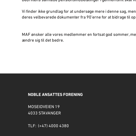
bedriftens samlede pensionsindbetalinger i gennemsnit skal 
Vi finder ikke grundlag for at undersøge mere i denne sag, men
deres velbevarede dokumenter fra 90’erne for at bidrage til o
MAF ønsker alle vores medlemmer en fortsat god sommer, med
ændre sig til det bedre.
NOBLE ANSATTES FORENING
MOSEIDVEIEN 19
4033 STAVANGER
TLF: (+47) 4000 4380